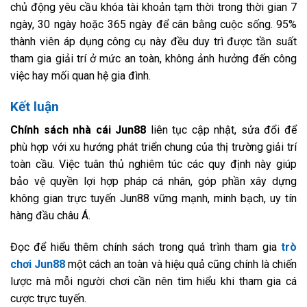
chủ động yêu cầu khóa tài khoản tạm thời trong thời gian 7
ngày, 30 ngày hoặc 365 ngày để cân bằng cuộc sống. 95%
thành viên áp dụng công cụ này đều duy trì được tần suất
tham gia giải trí ở mức an toàn, không ảnh hưởng đến công
việc hay mối quan hệ gia đình.
Kết luận
Chính sách nhà cái Jun88
liên tục cập nhật, sửa đổi để
phù hợp với xu hướng phát triển chung của thị trường giải trí
toàn cầu. Việc tuân thủ nghiêm túc các quy định này giúp
bảo vệ quyền lợi hợp pháp cá nhân, góp phần xây dựng
không gian trực tuyến Jun88 vững mạnh, minh bạch, uy tín
hàng đầu châu Á.
Đọc để hiểu thêm chính sách trong quá trình tham gia
trò
chơi Jun88
một cách an toàn và hiệu quả cũng chính là chiến
lược mà mỗi người chơi cần nên tìm hiểu khi tham gia cá
cược trực tuyến.