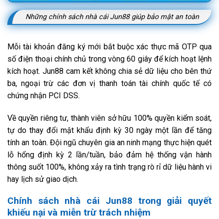
Những chính sách nhà cái Jun88 giúp bảo mật an toàn
Mỗi tài khoản đăng ký mới bắt buộc xác thực mã OTP qua
số điện thoại chính chủ trong vòng 60 giây để kích hoạt lệnh
kích hoạt. Jun88 cam kết không chia sẻ dữ liệu cho bên thứ
ba, ngoại trừ các đơn vị thanh toán tài chính quốc tế có
chứng nhận PCI DSS.
Về quyền riêng tư, thành viên sở hữu 100% quyền kiểm soát,
tự do thay đổi mật khẩu định kỳ 30 ngày một lần để tăng
tính an toàn. Đội ngũ chuyên gia an ninh mạng thực hiện quét
lỗ hổng định kỳ 2 lần/tuần, bảo đảm hệ thống vận hành
thông suốt 100%, không xảy ra tình trạng rò rỉ dữ liệu hành vi
hay lịch sử giao dịch.
Chính sách nhà cái Jun88 trong giải quyết
khiếu nại và miễn trừ trách nhiệm