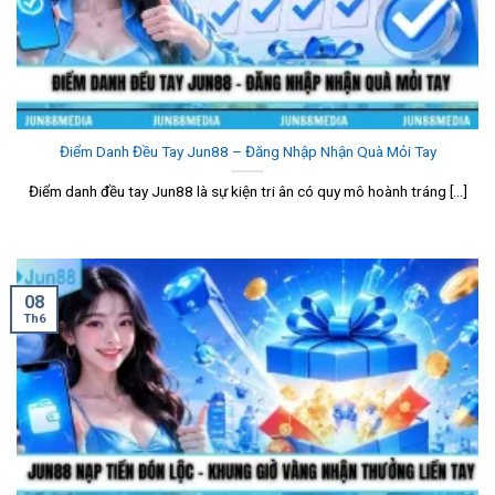
Điểm Danh Đều Tay Jun88 – Đăng Nhập Nhận Quà Mỏi Tay
Điểm danh đều tay Jun88 là sự kiện tri ân có quy mô hoành tráng [...]
08
Th6