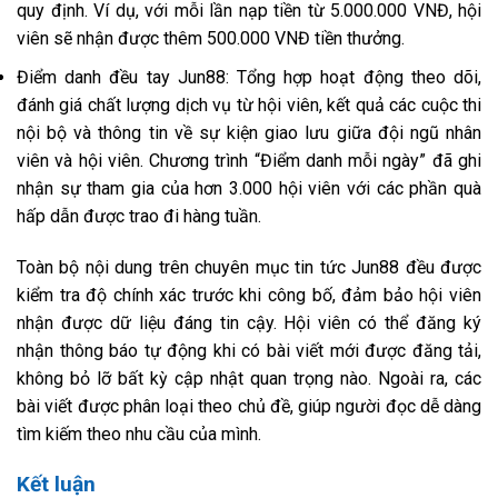
quy định. Ví dụ, với mỗi lần nạp tiền từ 5.000.000 VNĐ, hội
viên sẽ nhận được thêm 500.000 VNĐ tiền thưởng.
Điểm danh đều tay Jun88: Tổng hợp hoạt động theo dõi,
đánh giá chất lượng dịch vụ từ hội viên, kết quả các cuộc thi
nội bộ và thông tin về sự kiện giao lưu giữa đội ngũ nhân
viên và hội viên. Chương trình “Điểm danh mỗi ngày” đã ghi
nhận sự tham gia của hơn 3.000 hội viên với các phần quà
hấp dẫn được trao đi hàng tuần.
Toàn bộ nội dung trên chuyên mục tin tức Jun88 đều được
kiểm tra độ chính xác trước khi công bố, đảm bảo hội viên
nhận được dữ liệu đáng tin cậy. Hội viên có thể đăng ký
nhận thông báo tự động khi có bài viết mới được đăng tải,
không bỏ lỡ bất kỳ cập nhật quan trọng nào. Ngoài ra, các
bài viết được phân loại theo chủ đề, giúp người đọc dễ dàng
tìm kiếm theo nhu cầu của mình.
Kết luận