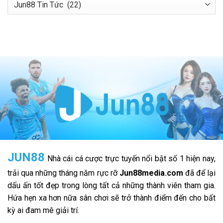
Mục
Tổng
Hợp
Jun88
JUN88
Nhà cái cá cược trực tuyến nổi bật số 1 hiện nay,
trải qua những tháng năm rực rỡ
Jun88media.com
đã để lại
dấu ấn tốt đẹp trong lòng tất cả những thành viên tham gia.
Hứa hẹn xa hơn nữa sân chơi sẽ trở thành điểm đến cho bất
kỳ ai đam mê giải trí.