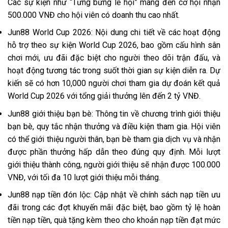
Các sự kiện như “Tưng bừng lễ hội” mang đến cơ hội nhận
500.000 VNĐ cho hội viên có doanh thu cao nhất.
Jun88 World Cup 2026: Nội dung chi tiết về các hoạt động
hỗ trợ theo sự kiện World Cup 2026, bao gồm cấu hình sân
chơi mới, ưu đãi đặc biệt cho người theo dõi trận đấu, và
hoạt động tương tác trong suốt thời gian sự kiện diễn ra. Dự
kiến sẽ có hơn 10,000 người chơi tham gia dự đoán kết quả
World Cup 2026 với tổng giải thưởng lên đến 2 tỷ VNĐ.
Jun88 giới thiệu bạn bè: Thông tin về chương trình giới thiệu
bạn bè, quy tắc nhận thưởng và điều kiện tham gia. Hội viên
có thể giới thiệu người thân, bạn bè tham gia dịch vụ và nhận
được phần thưởng hấp dẫn theo đúng quy định. Mỗi lượt
giới thiệu thành công, người giới thiệu sẽ nhận được 100.000
VNĐ, với tối đa 10 lượt giới thiệu mỗi tháng.
Jun88 nạp tiền đón lộc: Cập nhật về chính sách nạp tiền ưu
đãi trong các đợt khuyến mãi đặc biệt, bao gồm tỷ lệ hoàn
tiền nạp tiền, quà tặng kèm theo cho khoản nạp tiền đạt mức