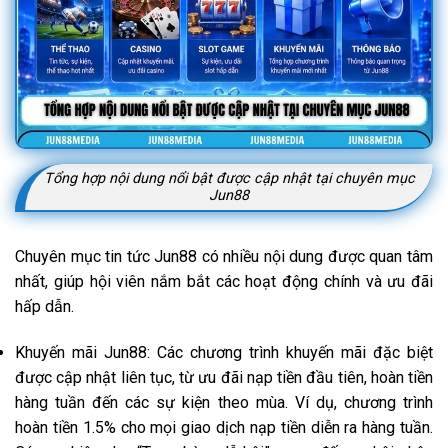
Tổng hợp nội dung nổi bật được cập nhật tại chuyên mục
Jun88
Chuyên mục tin tức Jun88 có nhiều nội dung được quan tâm
nhất, giúp hội viên nắm bắt các hoạt động chính và ưu đãi
hấp dẫn.
Khuyến mãi Jun88: Các chương trình khuyến mãi đặc biệt
được cập nhật liên tục, từ ưu đãi nạp tiền đầu tiên, hoàn tiền
hàng tuần đến các sự kiện theo mùa. Ví dụ, chương trình
hoàn tiền 1.5% cho mọi giao dịch nạp tiền diễn ra hàng tuần.